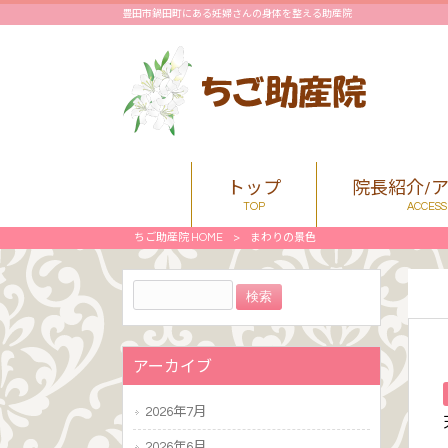
豊田市鍋田町にある妊婦さんの身体を整える助産院
トップ
院長紹介/
TOP
ACCESS
ちご助産院 HOME
>
まわりの景色
アーカイブ
2026年7月
2026年6月